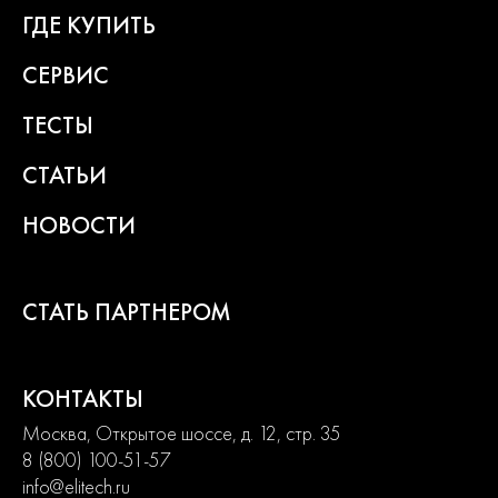
многократное тестирование. Каждая линейка продукции
ГДЕ КУПИТЬ
состоит из сбалансированного ассортимента, способного
удовлетворить потребности от начинающих пользователей до
СЕРВИС
продвинутых. Продуманная конструкция узлов обеспечивает
долгий срок службы изделий и легкость их обслуживания.
ТЕСТЫ
Современный дизайн и превосходная эргономика
превращают любой рабочий процесс в удовольствие.
СТАТЬИ
2
года
НОВОСТИ
гарантии
СТАТЬ ПАРТНЕРОМ
КОНТАКТЫ
Москва, Открытое шоссе, д. 12, стр. 35
8 (800) 100-51-57
info@elitech.ru