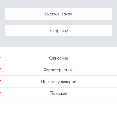
Быстрый заказ
В корзину
Описание
Характеристики
Набор сверл по металлу черненых ELITECH 215202, HSS
сталь, 6.0х57х93 мм (10 шт)
Наличие у дилеров
Модель
1820.101800 (набор)
Похожие
Показано наличие в регионе
Москва
Выбрать другой регион
Закалка до твердости 58-61 HRC повышает износостойкость
и продолжительность срока службы.