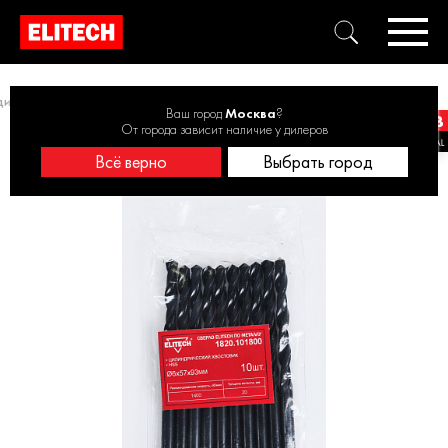
диаметра 5-10 шт.
Сверло HSS 6.0х93, 10шт 1820.101800 (набор)
Ваш город
Москва
?
От города зависит наличие у дилеров
Всё верно
Выбрать город