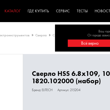
ГАРАНТИЯ
оборудование для
экстремальных условиях
для к
у
профессионалов
резул
садов
КАТАЛОГ
ГДЕ КУПИТЬ
СЕРВИС
ТЕСТЫ
НОВОС
Ваш гор
лектроинструментов
Сверла
Свёрла по металлу
От города завис
Свёрла одного
Всё верно
Сверло HSS 6.8х109, 1
1820.102000 (набор)
Бренд: ELITECH
Артикул: 215204