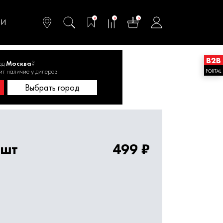
омфортного и
ьтативного
0
0
0
одства
ТИ
од
Москва
?
ит наличие у дилеров
 диаметра 5-10 шт.
Выбрать город
0шт
499 ₽