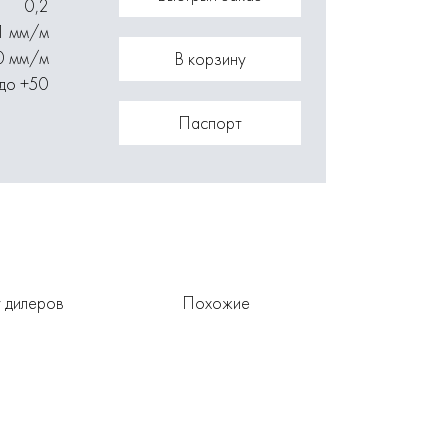
0,2
 1 мм/м
0 мм/м
В корзину
 до +50
Паспорт
 дилеров
Похожие