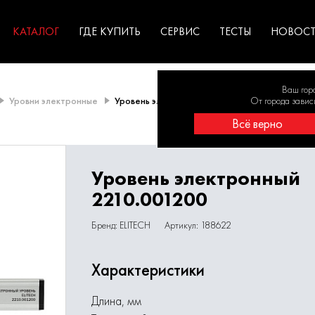
ГАРАНТИЯ
оборудование для
экстремальных условиях
для к
у
профессионалов
резул
садов
КАТАЛОГ
ГДЕ КУПИТЬ
СЕРВИС
ТЕСТЫ
НОВОС
Ваш гор
Уровни электронные
Уровень электронный 2210.001200
От города завис
Всё верно
Уровень электронный
2210.001200
Бренд: ELITECH
Артикул: 188622
Характеристики
Длина, мм