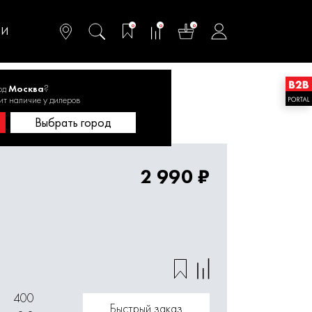
омфортного и
ьтативного
0
0
0
одства
ТИ
од
Москва
?
ит наличие у дилеров
Выбрать город
2 990 ₽
400
Быстрый заказ