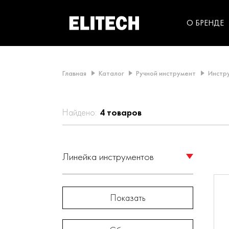
категорий компании
инструментов для
использования в быт
О БРЕНДЕ
Главная
Каталог
Ручной инструмент
Инстр
Найдено:
4
товаров
Линейка инструментов
ELITECH (
4
)
Показать