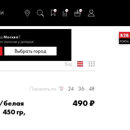
омфортного и
ьтативного
0
0
0
одства
ТИ
од
Москва
?
ит наличие у дилеров
Выбрать город
Вид:
Показать по
12
24
36
48
490 ₽
я/белая
 450 гр,