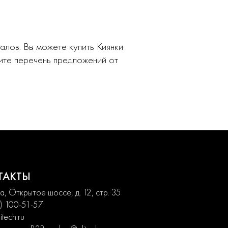
лов. Вы можете купить Киянки
ите перечень предложений от
ТАКТЫ
, Открытое шоссе, д. 12, стр. 35
) 100-51-57
itech.ru