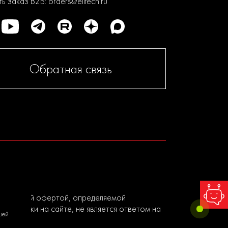
ь заказ B2B:
orders@elitech.ru
Обратная связь
я публичной офертой, определяемой
ы заявки на сайте, не является ответом на
шей