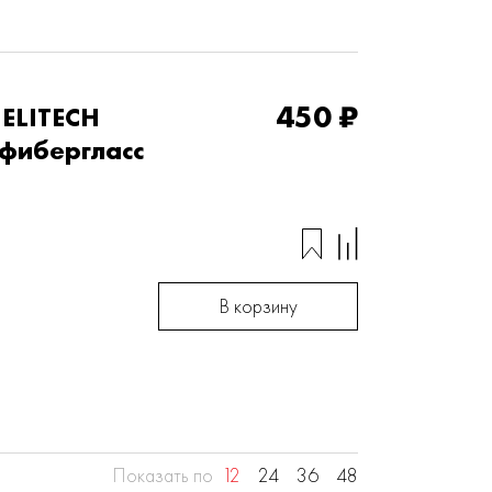
450 ₽
 ELITECH
 фибергласс
В корзину
Показать по
12
24
36
48