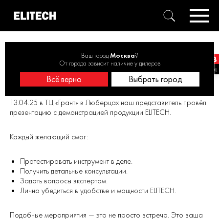
Главная
Новости
ELITECH в ТЦ «Грант» в Люберцах
Ваш город
Москва
?
От города зависит наличие у дилеров
Всё верно
Выбрать город
ELITECH в ТЦ «Грант» в Люберцах
13.04.25 в ТЦ «Грант» в Люберцах наш представитель провёл
презентацию с демонстрацией продукции ELITECH.
Каждый желающий смог:
Протестировать инструмент в деле.
Получить детальные консультации.
Задать вопросы экспертам.
Лично убедиться в удобстве и мощности ELITECH.
Подобные мероприятия — это не просто встреча. Это ваша