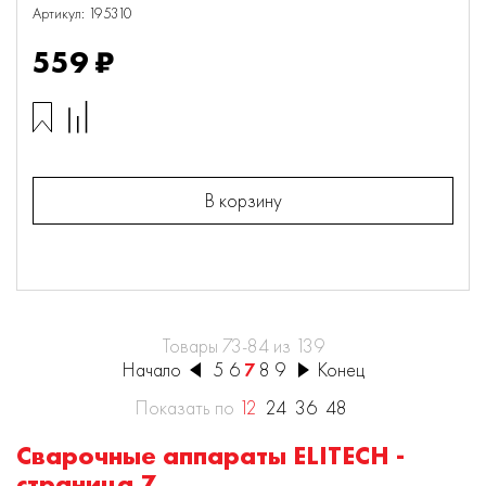
Артикул: 195310
559 ₽
В корзину
Товары 73-84 из 139
Начало
5
6
7
8
9
Конец
Показать по
12
24
36
48
Сварочные аппараты ELITECH -
страница 7