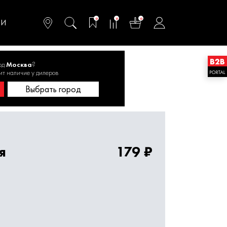
омфортного и
ьтативного
0
0
0
одства
ТИ
од
Москва
?
евмоинструментов
ит наличие у дилеров
Выбрать город
я
179 ₽