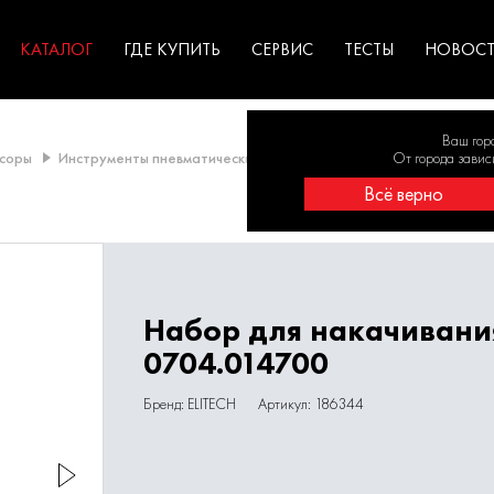
ГАРАНТИЯ
оборудование для
экстремальных условиях
для к
у
профессионалов
резул
садов
КАТАЛОГ
ГДЕ КУПИТЬ
СЕРВИС
ТЕСТЫ
НОВОС
Ваш гор
соры
Инструменты пневматические
Расходные материалы для пн
От города завис
Всё верно
Набор для накачивани
0704.014700
Бренд: ELITECH
Артикул: 186344