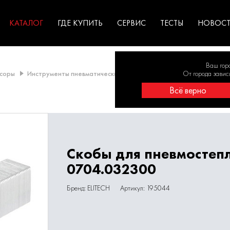
ГАРАНТИЯ
оборудование для
экстремальных условиях
для к
у
профессионалов
резул
садов
КАТАЛОГ
ГДЕ КУПИТЬ
СЕРВИС
ТЕСТЫ
НОВОС
Ваш гор
соры
Инструменты пневматические
Расходные материалы для пн
От города завис
Всё верно
Скобы для пневмостеп
0704.032300
Бренд: ELITECH
Артикул: 195044