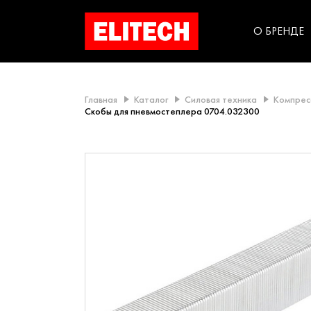
категорий компании
инструментов для
использования в быт
О БРЕНДЕ
Главная
Каталог
Силовая техника
Компрес
Скобы для пневмостеплера 0704.032300