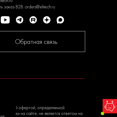
itech.ru
ь заказ B2B:
orders@elitech.ru
Обратная связь
я публичной офертой, определяемой
ы заявки на сайте, не является ответом на
шей