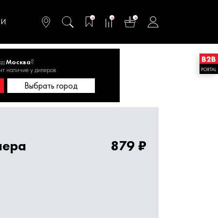
омфортного и
ьтативного
0
0
0
одства
ТИ
од
Москва
?
евмоинструментов
ит наличие у дилеров
Выбрать город
лера
879 ₽