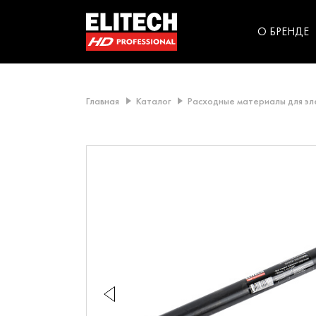
категорий компании
инструментов для
использования в быт
О БРЕНДЕ
Главная
Каталог
Расходные материалы для э