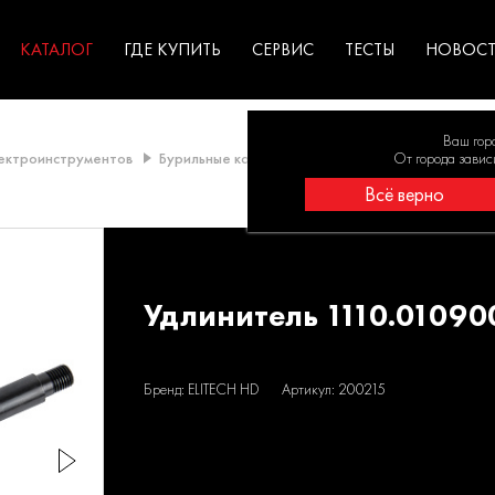
ГАРАНТИЯ
оборудование для
экстремальных условиях
для к
у
профессионалов
резул
садов
КАТАЛОГ
ГДЕ КУПИТЬ
СЕРВИС
ТЕСТЫ
НОВОС
Ваш гор
лектроинструментов
Бурильные коронки и цифенборы
От города завис
Коронки для
Всё верно
Удлинитель 1110.01090
Бренд: ELITECH HD
Артикул: 200215