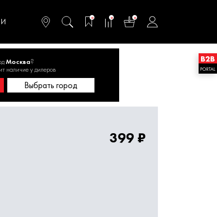
омфортного и
ьтативного
0
0
0
одства
ТИ
од
Москва
?
ит наличие у дилеров
ны для перфораторов
Выбрать город
399 ₽