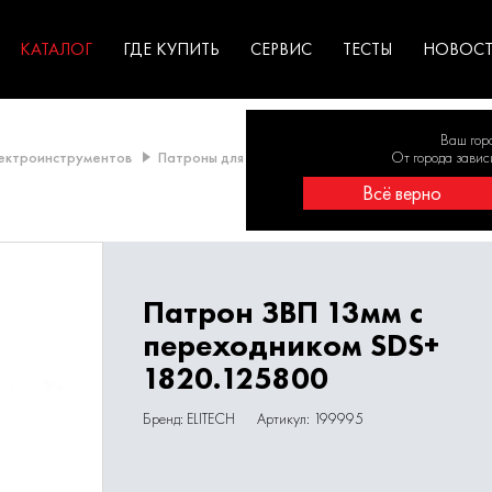
ГАРАНТИЯ
оборудование для
экстремальных условиях
для к
у
профессионалов
резул
садов
КАТАЛОГ
ГДЕ КУПИТЬ
СЕРВИС
ТЕСТЫ
НОВОС
Ваш гор
лектроинструментов
Патроны для дрелей и перфораторов
От города завис
Патрро
Всё верно
Патрон ЗВП 13мм с
переходником SDS+
1820.125800
Бренд: ELITECH
Артикул: 199995