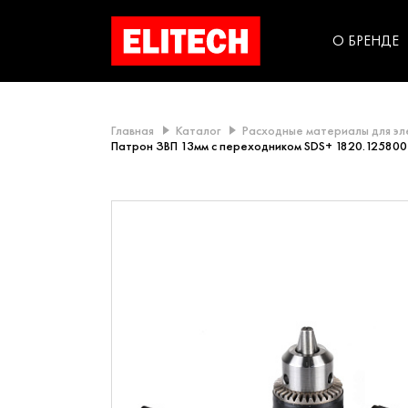
категорий компании
инструментов для
использования в быт
О БРЕНДЕ
Главная
Каталог
Расходные материалы для э
Патрон ЗВП 13мм с переходником SDS+ 1820.125800