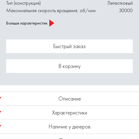
Тип (конструкция)
Лепестковый
Максимальная скорость вращения, об/мин
30000
Больше характеристик
Быстрый заказ
В корзину
Описание
Характеристики
Круг лепестковый радиальный предназначен для шлифования
поверхности изделий из металла, дерева и пластика, снятия с
Наличие у дилеров
них краски, лаков, ржавчины, окалины и заусенцев с помощью
Диаметр диска, мм
20
прямой шлифовальной машины или дрели с высокими