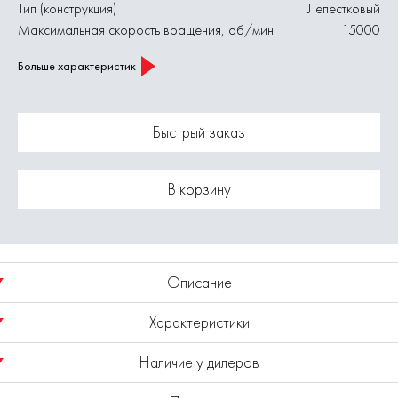
Тип (конструкция)
Лепестковый
Максимальная скорость вращения, об/мин
15000
Больше характеристик
Быстрый заказ
В корзину
Описание
Характеристики
Круг лепестковый радиальный предназначен для шлифования
поверхности изделий из металла, дерева и пластика, снятия с
Наличие у дилеров
них краски, лаков, ржавчины, окалины и заусенцев с помощью
Диаметр диска, мм
80
прямой шлифовальной машины или дрели с высокими