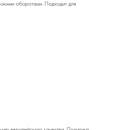
сокими оборотами. Подходит для
кцию европейского качества. Политика