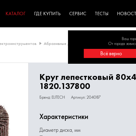
ГАРАНТИЯ
оборудование для
экстремальных условиях
для к
у
профессионалов
резул
садов
КАТАЛОГ
ГДЕ КУПИТЬ
СЕРВИС
ТЕСТЫ
НОВОС
Ваш гор
лектроинструментов
Абразивные диски
Диски лепестковые
От города завис
Кру
Всё верно
Круг лепестковый 80х
1820.137800
Бренд: ELITECH
Артикул: 204087
Характеристики
Диаметр диска, мм