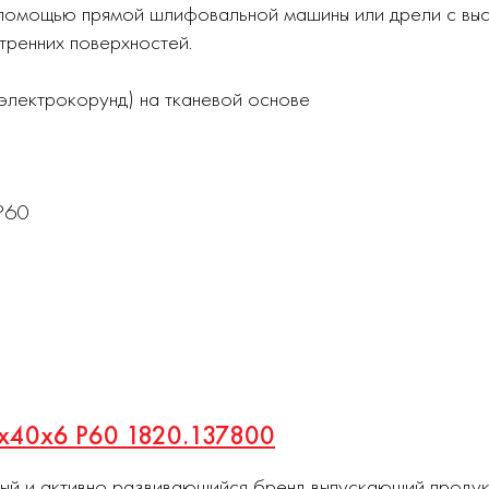
с помощью прямой шлифовальной машины или дрели с вы
тренних поверхностей.
электрокорунд) на тканевой основе
Р60
80х40х6 P60 1820.137800
ный и активно развивающийся бренд выпускающий проду