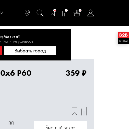
омфортного и
ьтативного
0
0
0
одства
ТИ
од
Москва
?
ит наличие у дилеров
г лепестковый 80х40х6 P60 1820.137800
Выбрать город
40х6 P60
359 ₽
80
Быстрый заказ