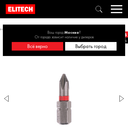
ентов
Отверточные насадки
Биты PH1 25мм 2шт 1820.144900
Ваш город
Москва
?
От города зависит наличие у дилеров
Всё верно
Выбрать город