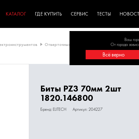
ГАРАНТИЯ
оборудование для
экстремальных условиях
для к
у
профессионалов
резул
садов
КАТАЛОГ
ГДЕ КУПИТЬ
СЕРВИС
ТЕСТЫ
НОВОС
Ваш гор
лектроинструментов
Отверточные насадки
Биты PZ3 70мм 2шт 18
От города завис
Всё верно
Биты PZ3 70мм 2шт
1820.146800
Бренд: ELITECH
Артикул: 204227