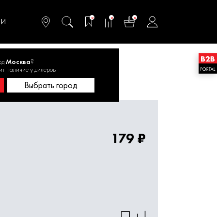
омфортного и
ьтативного
0
0
0
одства
ТИ
од
Москва
?
20.146800
ит наличие у дилеров
Выбрать город
179 ₽