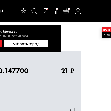
омфортного и
ьтативного
0
0
0
одства
ТИ
од
Москва
?
20.147700
ит наличие у дилеров
Выбрать город
0.147700
21 ₽