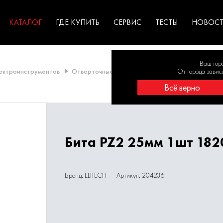
ГАРАНТИЯ
оборудование для
экстремальных условиях
для к
у
профессионалов
резул
садов
КАТАЛОГ
ГДЕ КУПИТЬ
СЕРВИС
ТЕСТЫ
НОВОС
Ваш гор
лектроинструментов
Отверточные насадки
Бита PZ2 25мм 1шт 18
От города завис
Всё верно
Бита PZ2 25мм 1шт 182
Бренд: ELITECH
Артикул: 204236