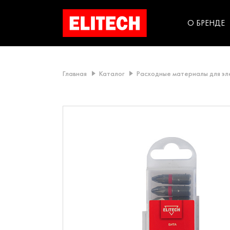
категорий компании
инструментов для
использования в быт
О БРЕНДЕ
Главная
Каталог
Расходные материалы для э