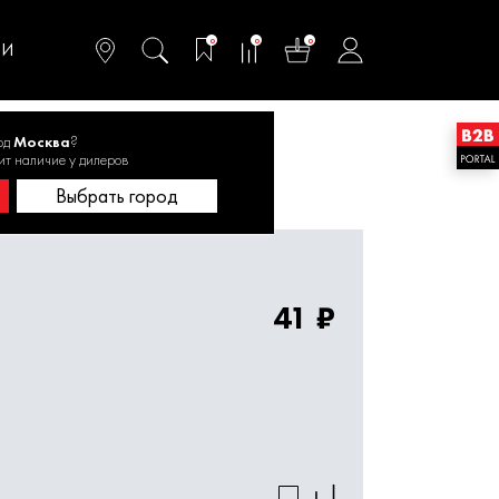
омфортного и
ьтативного
0
0
0
одства
ТИ
од
Москва
?
20.148300
ит наличие у дилеров
Выбрать город
41 ₽