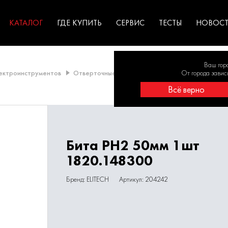
ГАРАНТИЯ
оборудование для
экстремальных условиях
для к
у
профессионалов
резул
садов
КАТАЛОГ
ГДЕ КУПИТЬ
СЕРВИС
ТЕСТЫ
НОВОС
Ваш гор
лектроинструментов
Отверточные насадки
Бита PH2 50мм 1шт 18
От города завис
Всё верно
Бита PH2 50мм 1шт
1820.148300
Бренд: ELITECH
Артикул: 204242