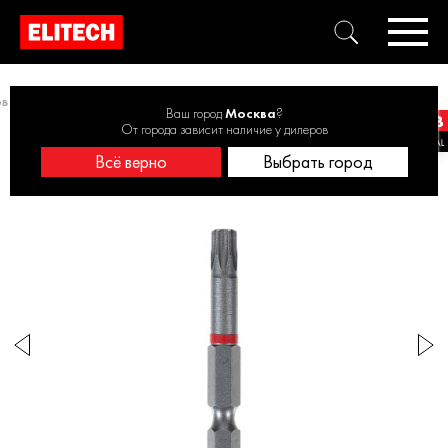
ов
Отверточные насадки
Биты TORX30 50мм 2шт 1820.153200
Ваш город
Москва
?
От города зависит наличие у дилеров
Всё верно
Выбрать город