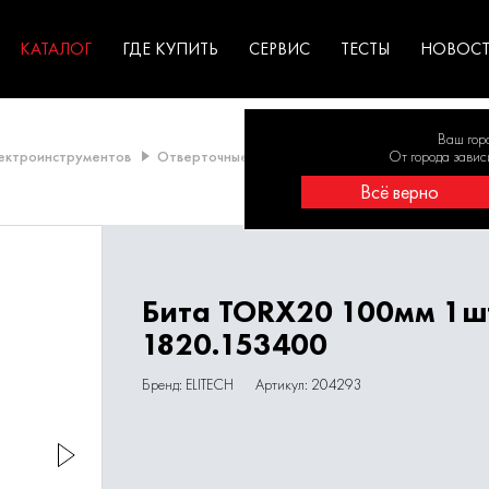
ГАРАНТИЯ
оборудование для
экстремальных условиях
для к
у
профессионалов
резул
садов
КАТАЛОГ
ГДЕ КУПИТЬ
СЕРВИС
ТЕСТЫ
НОВОС
Ваш гор
лектроинструментов
Отверточные насадки
Бита TORX20 100мм 1ш
От города завис
Всё верно
Бита TORX20 100мм 1ш
1820.153400
Бренд: ELITECH
Артикул: 204293