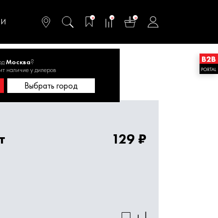
омфортного и
ьтативного
0
0
0
одства
ТИ
од
Москва
?
т 1820.153400
ит наличие у дилеров
Выбрать город
т
129 ₽