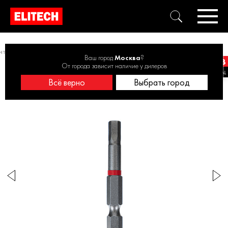
нтов
Отверточные насадки
Биты HEX5 50мм 2шт 1820.154200
Ваш город
Москва
?
От города зависит наличие у дилеров
Всё верно
Выбрать город