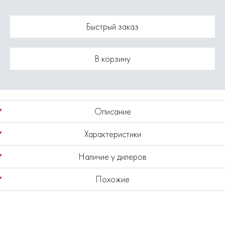
Быстрый заказ
В корзину
Описание
Характеристики
Набор магнитных бит ELITECH 215229, PH3, 1/4 (Тип Е), 50
мм, 10 шт.
Наличие у дилеров
Модель
1820.148400 (набор)
Похожие
Показано наличие в регионе
Москва
Выбрать другой регион
Тип наконечника PH3. Тип хвостовика: 1/4 (Тип Е). Длина: 50