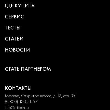
продвинутых. Продуманная конструкция узлов обеспечивает
ГДЕ КУПИТЬ
долгий срок службы изделий и легкость их обслуживания.
Современный дизайн и превосходная эргономика
СЕРВИС
превращают любой рабочий процесс в удовольствие.
ТЕСТЫ
2
года
СТАТЬИ
гарантии
НОВОСТИ
СТАТЬ ПАРТНЕРОМ
КОНТАКТЫ
Москва, Открытое шоссе, д. 12, стр. 35
8 (800) 100-51-57
info@elitech.ru