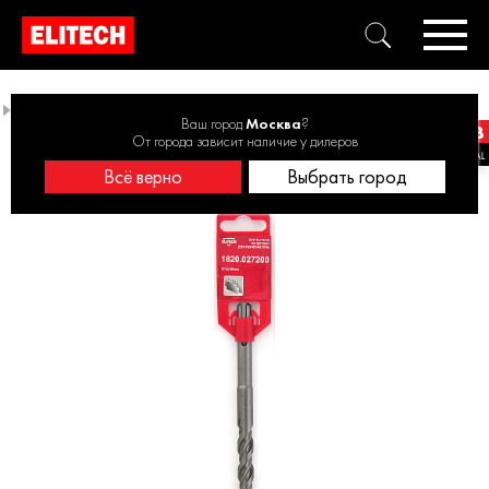
Буры SDS-Plus
Буры 11-13 мм
Бур SDS+ 12х160 1820.027200
Ваш город
Москва
?
От города зависит наличие у дилеров
Всё верно
Выбрать город