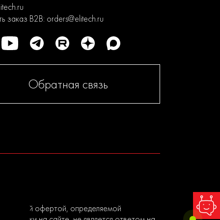
itech.ru
ь заказ B2B:
orders@elitech.ru
Обратная связь
я публичной офертой, определяемой
ы заявки на сайте, не является ответом на