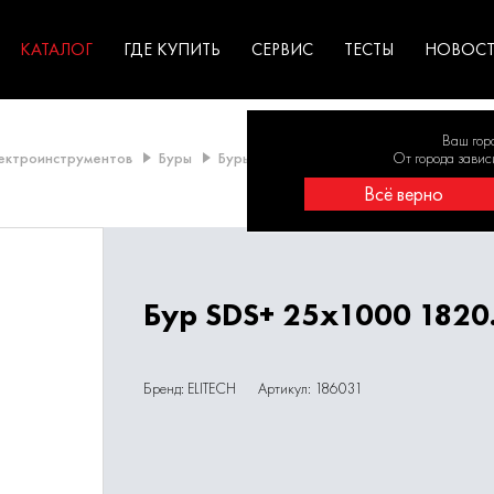
ГАРАНТИЯ
оборудование для
экстремальных условиях
для к
у
профессионалов
резул
садов
КАТАЛОГ
ГДЕ КУПИТЬ
СЕРВИС
ТЕСТЫ
НОВОС
Ваш гор
лектроинструментов
Буры
Буры SDS-Plus
Буры 20мм и более
От города завис
Всё верно
Бур SDS+ 25х1000 1820
Бренд: ELITECH
Артикул: 186031