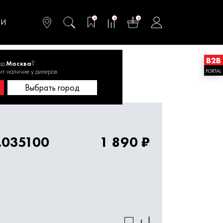
омфортного и
ьтативного
0
0
0
одства
ТИ
од
Москва
?
ит наличие у дилеров
Бур SDS+ 25х1000 1820.035100
Выбрать город
.035100
1 890 ₽