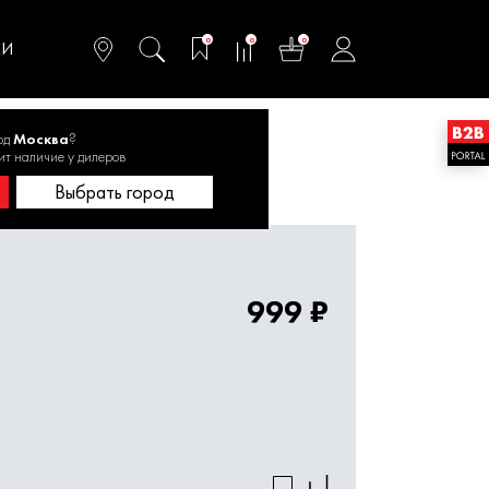
омфортного и
ьтативного
0
0
0
одства
ТИ
од
Москва
?
ит наличие у дилеров
 SDS-max 14х540 1820.039700
Выбрать город
999 ₽