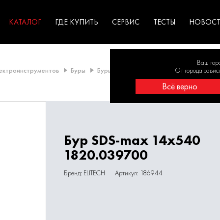
ГАРАНТИЯ
оборудование для
экстремальных условиях
для к
у
профессионалов
резул
садов
КАТАЛОГ
ГДЕ КУПИТЬ
СЕРВИС
ТЕСТЫ
НОВОС
Ваш гор
лектроинструментов
Буры
Буры SDS-MAX
Буры 14 - 15 мм
От города завис
Бур
Всё верно
Бур SDS-max 14х540
1820.039700
Бренд: ELITECH
Артикул: 186944