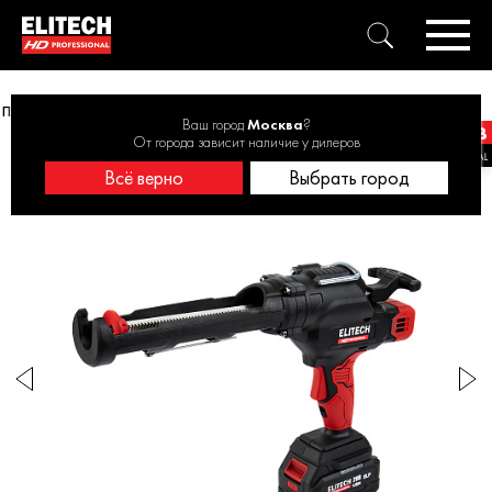
Пистолет для герметика аккумул. ELITECH HD CCG 20SL6 20В, 1х4Ач
Ваш город
Москва
?
От города зависит наличие у дилеров
Всё верно
Выбрать город