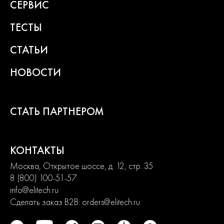
СЕРВИС
состоит из сбалансированного ассортимента, способного
удовлетворить потребности от начинающих пользователей до
продвинутых. Продуманная конструкция узлов обеспечивает
ТЕСТЫ
долгий срок службы изделий и легкость их обслуживания.
Современный дизайн и превосходная эргономика
СТАТЬИ
превращают любой рабочий процесс в удовольствие.
НОВОСТИ
2
года
гарантии
СТАТЬ ПАРТНЕРОМ
КОНТАКТЫ
Москва, Открытое шоссе, д. 12, стр. 35
8 (800) 100-51-57
info@elitech.ru
Сделать заказ B2B:
orders@elitech.ru