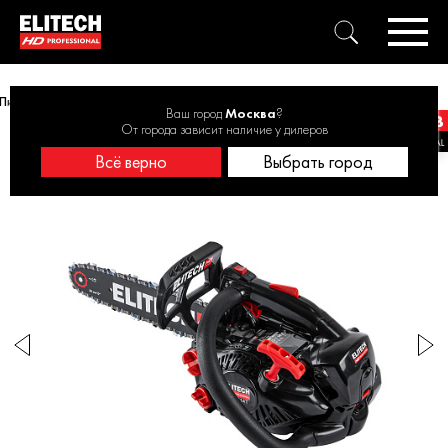
Пила цепная бензиновая ELITECH HD CS 2514T 25куб.см, 1,0кВт, 2,3кг
Ваш город
Москва
?
От города зависит наличие у дилеров
Всё верно
Выбрать город