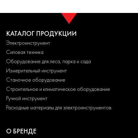
Название дилера
В наличии
развивающийся бренд выпускающий продукцию
европейского качества. Политика компании в области
ИНСТРУМЕНТ ГРУПП
50 шт.
контроля качества является одной их приоритетных.
Быстрый заказ
До серийного производства продукция проходит
КАТАЛОГ ПРОДУКЦИИ
многократное тестирование. Каждая линейка продукции
Евроинструмент
1 шт.
/ Московская обл., г. Раменское
Электроинструмент
состоит из сбалансированного ассортимента, способного
удовлетворить потребности от начинающих пользователей до
Силовая техника
продвинутых. Продуманная конструкция узлов обеспечивает
Быстрый заказ
Оборудование для леса, парка и сада
долгий срок службы изделий и легкость их обслуживания.
Современный дизайн и превосходная эргономика
Измерительный инструмент
превращают любой рабочий процесс в удовольствие.
Станочное оборудование
Строительное и климатическое оборудование
2
года
Ручной инструмент
гарантии
Расходные материалы для электроинструментов
О БРЕНДЕ