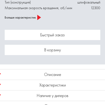
Тип (конструкция)
шлифовальный
Максимальная скорость вращения, об/мин
12300
Больше характеристик
Быстрый заказ
В корзину
Описание
Характеристики
Лепестковый диск предназначен для шлифования поверхности
изделий из металла, дерева и пластика, снятия с них краски,
Наличие у дилеров
лаков, ржавчины, окалины и заусенцев с помощью
Диаметр диска, мм
125
углошлифовальной машины или дрели с крепежной насадкой.