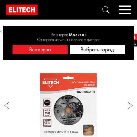
ом от 146 до 170 мм
Диск пильный 160х20/16 24зуб 1820.053100
Ваш город
Москва
?
От города зависит наличие у дилеров
Всё верно
Выбрать город