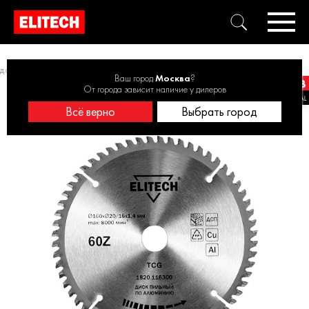
до 170 мм
Диск пильный 160х20/16 60зуб алюминий 1820.116300
Ваш город
Москва
?
От города зависит наличие у дилеров
Всё верно
Выбрать город