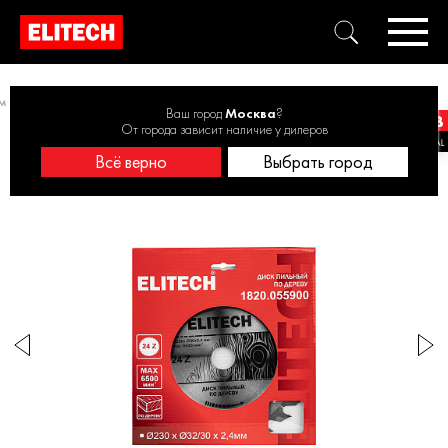
 от 201 до 230 мм
Диск пильный 230х32/30 24зуб 1820.055900
Ваш город
Москва
?
От города зависит наличие у дилеров
Всё верно
Выбрать город