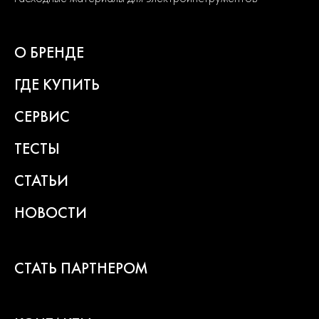
1820.056200
ELITECH известен в России как динамичный и активно
развивающийся бренд выпускающий продукцию
О БРЕНДЕ
европейского качества. Политика компании в области
контроля качества является одной их приоритетных.
ГДЕ КУПИТЬ
До серийного производства продукция проходит
СЕРВИС
многократное тестирование. Каждая линейка продукции
состоит из сбалансированного ассортимента, способного
ТЕСТЫ
удовлетворить потребности от начинающих пользователей до
продвинутых. Продуманная конструкция узлов обеспечивает
долгий срок службы изделий и легкость их обслуживания.
СТАТЬИ
Современный дизайн и превосходная эргономика
превращают любой рабочий процесс в удовольствие.
НОВОСТИ
2
года
СТАТЬ ПАРТНЕРОМ
гарантии