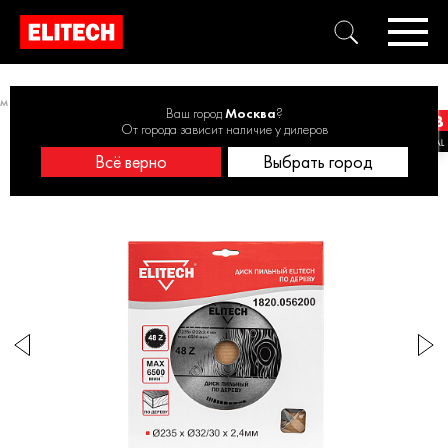
 от 231 до 270 мм
Диск пильный 235х32/30 48зуб 1820.056200
Ваш город
Москва
?
От города зависит наличие у дилеров
Всё верно
Выбрать город