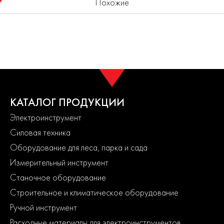
Похожие
заслуженно пользуются популярностью у покупателей, так как
Посадка диска, мм
30
Показано наличие в регионе
Москва
они обладают целым рядом преимуществ перед изделиями
Толщина диска, мм
2,8/1,5
Выбрать другой регион
без напаек:
Количество зубьев диска, шт.
48
подходят для резки различных строительных материалов;
Тип (конструкция)
сегментный
Название дилера
В наличии
нет необходимости выполнять разводку зубьев;
Количество оборотов, об/мин
5500
ИНСТРУМЕНТ ГРУПП
50 шт.
Применяемость
дерево
отличаются высокой прочностью;
Быстрый заказ
Материал корпуса
сталь 50 (HRC40-44)
КАТАЛОГ ПРОДУКЦИИ
долго не тупятся;
Материал зубьев
сталь YG8 (HRA90)
Евроинструмент
1 шт.
/ Московская обл., г. Раменское
Электроинструмент
формируют чистый рез;
Форма зуба
АТВ
Силовая техника
Быстрый заказ
Углы зуба а1/а2/а3, °
15/17/15
показывают надежную работу на высокой скорости;
Оборудование для леса, парка и сада
Углы заточки зуба с1/с2, °
15/15
Измерительный инструмент
представлены широким ассортиментом, позволяющим
Модель
1820.056200
осуществлять подбор необходимого типа для всевозможных
Станочное оборудование
задач.
Строительное и климатическое оборудование
Ручной инструмент
Где купить Диск пильный 235х32/30 48зуб
Расходные материалы для электроинструментов