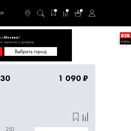
омфортного и
ьтативного
0
0
0
одства
ТИ
од
Москва
?
0 мм
ит наличие у дилеров
Выбрать город
/30
1 090 ₽
250