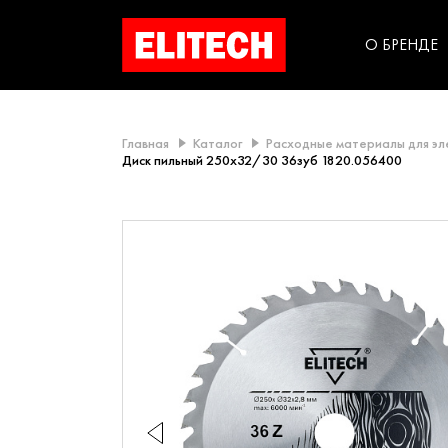
категорий компании
инструментов для
использования в быт
О БРЕНДЕ
Главная
Каталог
Расходные материалы для э
Диск пильный 250х32/30 36зуб 1820.056400