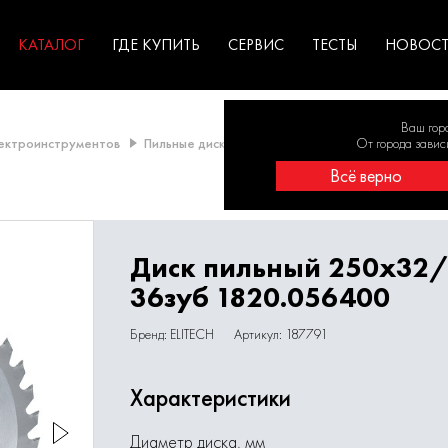
ГАРАНТИЯ
оборудование для
экстремальных условиях
для к
у
профессионалов
резул
садов
КАТАЛОГ
ГДЕ КУПИТЬ
СЕРВИС
ТЕСТЫ
НОВОС
Ваш гор
лектроинструментов
Пильные диски
Диски диаметром от 231 до 27
От города завис
Всё верно
Диск пильный 250х32
36зуб 1820.056400
Бренд: ELITECH
Артикул: 187791
Характеристики
Диаметр диска, мм