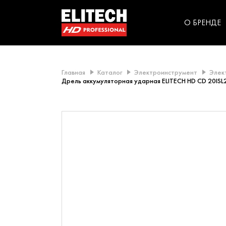
категорий компании
инструментов для
использования в быт
О БРЕНДЕ
Главная
Каталог
Электроинструмент
Элек
Дрель аккумуляторная ударная ELITECH HD CD 20ISL2