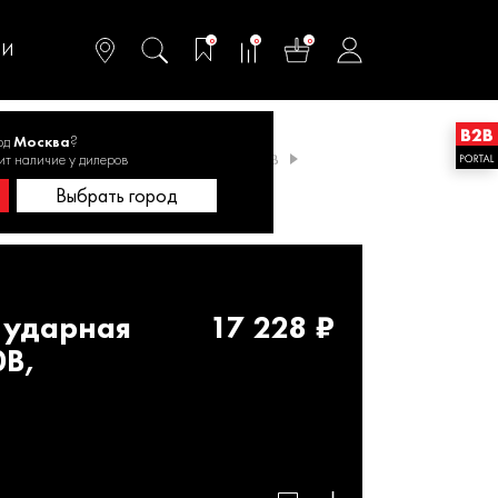
омфортного и
ьтативного
0
0
0
одства
ТИ
од
Москва
?
ит наличие у дилеров
Li-Ion акумуляторами
Дрели Li-Ion 18В
Выбрать город
 ударная
17 228 ₽
0В,