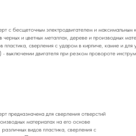
ерт c беcщеточным электродвигателем и максимальным
в черных и цветных металлах, дереве и производных ма
 пластика, сверления с ударом в кирпиче, камне и для
ck) - выключении двигателя при резком провороте инстру
рт предназначена для сверления отверстий
производных материалах на его основе
азличных видов пластика, сверления с