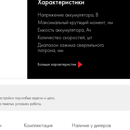
Характеристики
Напряжение аккумулятора, В
Максимальный крутящий момент, нм
Емкость аккумулятора, Ач
Количество скоростей, шт.
Диапазон зажима сверлильного
патрона, мм
Больше характеристик
астройки под любые задачи и цели,
в тяжелых условиях работы.
и
Комплектация
Наличие у дилеров