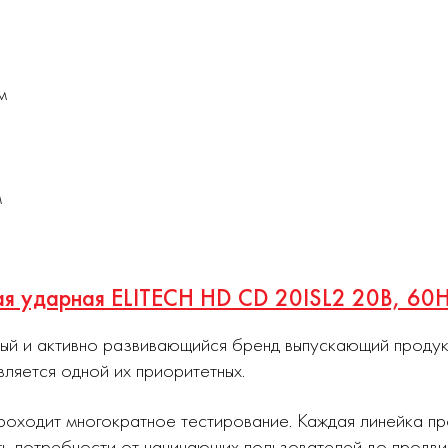
м
м
ная ударная ELITECH HD CD 20ISL2 20В, 60
ный и активно развивающийся бренд выпускающий проду
вляется одной их приоритетных.
роходит многократное тестирование. Каждая линейка п
ь потребности от начинающих пользователей до продви