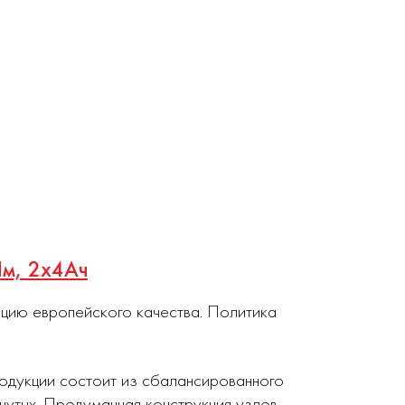
Нм, 2х4Ач
кцию европейского качества. Политика
родукции состоит из сбалансированного
нутых. Продуманная конструкция узлов