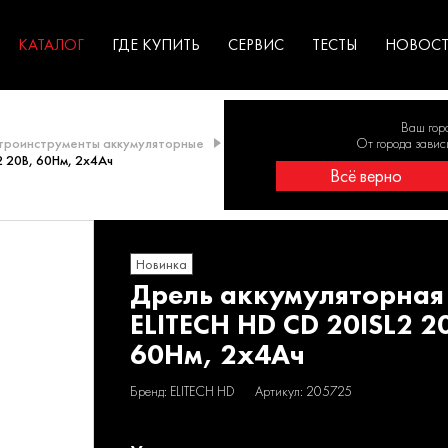
ГАРАНТИЯ
оборудование для
экстремальных условиях
для к
у
профессионалов
резул
садов
КАТАЛОГ
ГДЕ КУПИТЬ
СЕРВИС
ТЕСТЫ
НОВОС
Ваш гор
троинструменты аккумуляторные
Дрели аккумуляторные
От города завис
Дрели с 
 20В, 60Нм, 2х4Ач
Всё верно
Новинка
Дрель аккумуляторная
ELITECH HD CD 20ISL2 2
60Нм, 2х4Ач
Бренд: ELITECH HD
Артикул: 205725