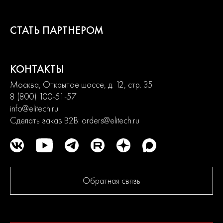
Емкость аккумулятора 2,0 Ач
СТАТЬ ПАРТНЕРОМ
Макс. диаметр сверления (дерево) 30 мм
Макс. диаметр сверления (сталь) 10 мм
КОНТАКТЫ
Москва, Открытое шоссе, д. 12, стр. 35
Ротор большого диаметра для формирования высокого
8 (800) 100-51-57
крутящего момента
info@elitech.ru
Сделать заказ B2B:
orders@elitech.ru
Система быстрой смены насадок
Система E-Power
2 аккумулятора в комплекте
Обратная связь
Где купить Дрель мультифункциональная ELITECH HD
CD 16UL2 16В, 55Нм, 2х2Ач