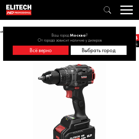
ль аккумуляторная ударная ELITECH HD CD 40BL2 40В, 170Нм, 1х4Ач
Ваш город
Москва
?
От города зависит наличие у дилеров
Всё верно
Выбрать город