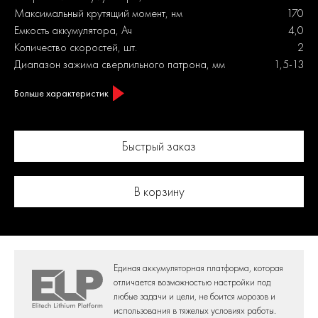
Максимальный крутящий момент, нм
170
Емкость аккумулятора, Ач
4,0
Количество скоростей, шт.
2
Диапазон зажима сверлильного патрона, мм
1,5-13
Больше характеристик
Быстрый заказ
В корзину
Единая аккумуляторная платформа,
которая
отличается возможностью настройки под
любые задачи и цели,
не боится морозов и
использования в тяжелых условиях работы.