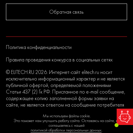
«Импульсный» режим
Обратная связь
Kickback protection
Макс. диаметр сверления (дерево) 50 мм
Макс. диаметр сверления (сталь) 13 мм
Политика конфиденциальности
Макс. диаметр сверления (камень) 13 мм
Правила проведения конкурса в социальных сетях
© ELITECH.RU 2026. Интернет-сайт elitech.ru носит
Где купить Дрель аккумуляторная ударная ELITECH
HD CD 40BL2 40В, 170Нм, 1х4Ач
исключительно информационный характер и не является
публичной офертой, определяемой положениями
ELITECH известен в России как динамичный и активно
Статьи 437 (2) Гк РФ. Присланное по e-mail сообщение,
развивающийся бренд выпускающий продукцию
содержащее копию заполненной формы заявки на
европейского качества. Политика компании в области
сайте, не является ответом на сообщение потребителя
контроля качества является одной их приоритетных.
или подтверждением заказа со стороны владельцев
Мы используем файлы cookie.
сайта.
До серийного производства продукция проходит
Это поможет нам улучшить работу сайта. Оставаясь на сайте, вы
соглашаетесь с нашей
многократное тестирование. Каждая линейка продукции
политикой обработки персональных данных
.
состоит из сбалансированного ассортимента, способного