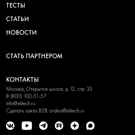
ТЕСТЫ
устройство
(E0911.027.00)
Емкость аккумулятора, Ач
4,0
СТАТЬИ
Преимущества
Модель
CD 40BL2 (E2201.081.01)
НОВОСТИ
ELP
Да
BL- мотор
Платформа ELP+
СТАТЬ ПАРТНЕРОМ
Напряжение аккумулятора 40 В
Ёмкость аккумулятора 4,0Ач
КОНТАКТЫ
Макс. крутящий момент 170 Нм
Москва, Открытое шоссе, д. 12, стр. 35
Электронная панель управления - три режима работы
8 (800) 100-51-57
подходят для большинства вида работ:
info@elitech.ru
Сделать заказ B2B:
orders@elitech.ru
Сверление с ударом
Режим «Eco»