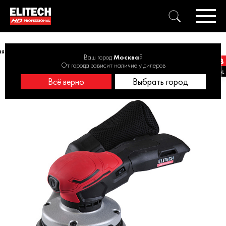
аккумуляторная ELITECH HD COS 2012SL 20 В, 125 мм, без АКБ и ЗУ
Ваш город
Москва
?
От города зависит наличие у дилеров
Всё верно
Выбрать город