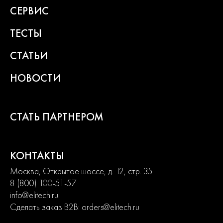
СЕРВИС
BL мотор
ТЕСТЫ
Напряжение аккумулятора 20 В
СТАТЬИ
Скорость вращения 4000 - 10000 об/мин
НОВОСТИ
Диаметр подошвы 125 мм
Поддержка оборотов под нагрузкой
СТАТЬ ПАРТНЕРОМ
Плавный пуск
Регулировка оборотов
КОНТАКТЫ
Москва, Открытое шоссе, д. 12, стр. 35
8 (800) 100-51-57
Где купить Шлифмашина эксцентриковая
info@elitech.ru
аккумуляторная ELITECH HD COS 2012SL 20 В, 125
Сделать заказ B2B:
orders@elitech.ru
мм, без АКБ и ЗУ