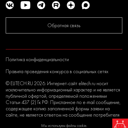
ELITECH известен в России как динамичный и активно
развивающийся бренд выпускающий продукцию
европейского качества. Политика компании в области
контроля качества является одной их приоритетных.
Обратная связь
До серийного производства продукция проходит
многократное тестирование. Каждая линейка продукции
состоит из сбалансированного ассортимента, способного
удовлетворить потребности от начинающих пользователей до
продвинутых. Продуманная конструкция узлов обеспечивает
Политика конфиденциальности
долгий срок службы изделий и легкость их обслуживания.
Современный дизайн и превосходная эргономика
Правила проведения конкурса в социальных сетях
превращают любой рабочий процесс в удовольствие.
© ELITECH.RU 2026. Интернет-сайт elitech.ru носит
2
исключительно информационный характер и не является
года
публичной офертой, определяемой положениями
гарантии
Статьи 437 (2) Гк РФ. Присланное по e-mail сообщение,
содержащее копию заполненной формы заявки на
сайте, не является ответом на сообщение потребителя
или подтверждением заказа со стороны владельцев
Мы используем файлы cookie.
сайта.