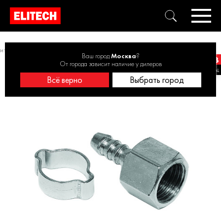
ители, быстросъёмные муфты
Фитинг (переходник) 0704.023000
Ваш город
Москва
?
От города зависит наличие у дилеров
Всё верно
Выбрать город