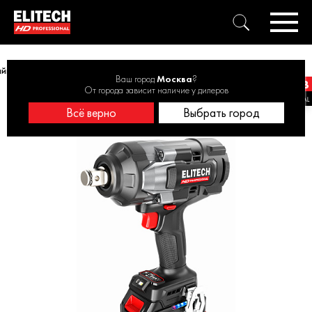
айковёрт аккумуляторный ELITECH HD CW 2016BL 20В, 1600Нм, 1х4Ач
Ваш город
Москва
?
От города зависит наличие у дилеров
Всё верно
Выбрать город