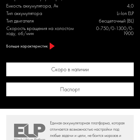
Емкость аккумулятора, Ач
4,0
Тип аккумулятора
Li-Ion ELP
Тип двигателя
бесщеточный (BL)
Скорость вращения на холостом
0-750/0-1300/0-
ходу, об/мин
1900
Больше характеристик
Скоро в наличии
Паспорт
Единая аккумуляторная платформа,
которая
отличается возможностью настройки под
любые задачи и цели,
не боится морозов и