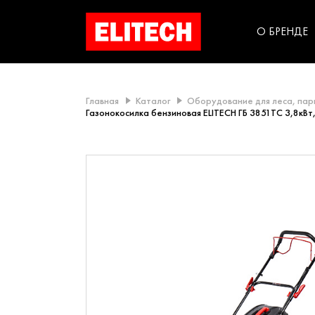
категорий компании
инструментов для
использования в быт
О БРЕНДЕ
Главная
Каталог
Оборудование для леса, пар
Газонокосилка бензиновая ELITECH ГБ 3851ТС 3,8кВт,