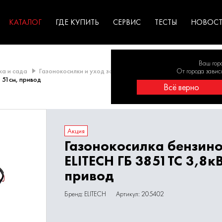
ГАРАНТИЯ
оборудование для
экстремальных условиях
для к
у
профессионалов
резул
садов
КАТАЛОГ
ГДЕ КУПИТЬ
СЕРВИС
ТЕСТЫ
НОВОС
Ваш гор
ка и сада
Газонокосилки и уход за газоном
Газонокосилки бензин
От города завис
 51см, привод
Всё верно
Акция
Газонокосилка бензин
ELITECH ГБ 3851ТС 3,8кВ
привод
Бренд: ELITECH
Артикул: 205402