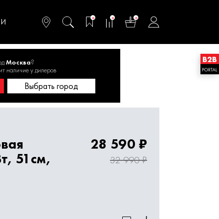
омфортного и
ьтативного
0
0
0
одства
ТИ
од
Москва
?
овые
ит наличие у дилеров
Бензогазонокосилки 48-51 см
Выбрать город
овая
28 590 ₽
т, 51см,
32 990 ₽