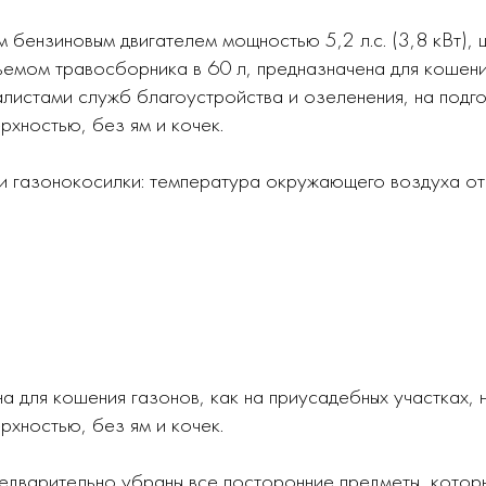
 бензиновым двигателем мощностью 5,2 л.с. (3,8 кВт),
ъемом травосборника в 60 л, предназначена для кошени
иалистами служб благоустройства и озеленения, на подг
рхностью, без ям и кочек.
ии газонокосилки: температура окружающего воздуха о
 для кошения газонов, как на приусадебных участках, 
рхностью, без ям и кочек.
редварительно убраны все посторонние предметы, которы