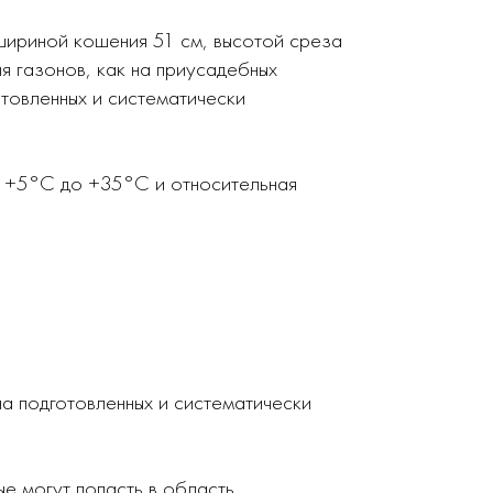
 шириной кошения 51 см, высотой среза
я газонов, как на приусадебных
отовленных и систематически
т +5°С до +35°С и относительная
на подготовленных и систематически
е могут попасть в область