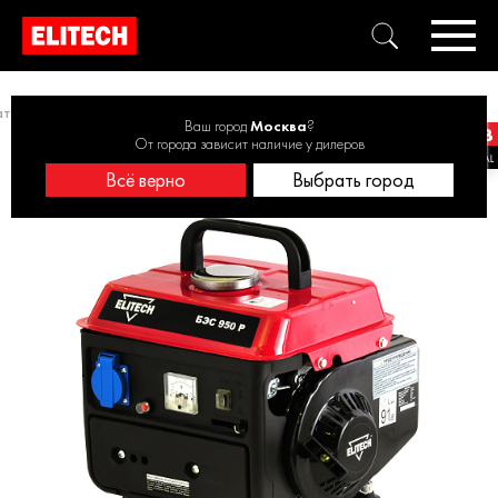
аторы бензиновые
Генератор бензиновый двухтактный БЭС 950Р
Ваш город
Москва
?
От города зависит наличие у дилеров
Всё верно
Выбрать город