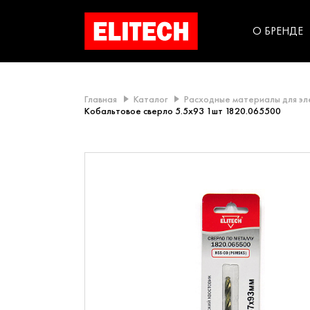
категорий компании
инструментов для
использования в быт
О БРЕНДЕ
Главная
Каталог
Расходные материалы для э
Кобальтовое сверло 5.5х93 1шт 1820.065500