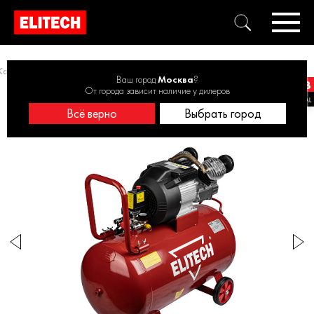
Компрессоры масляные коаксиальные
Компрессор КПМ 360/100
Ваш город
Москва
?
От города зависит наличие у дилеров
Всё верно
Выбрать город