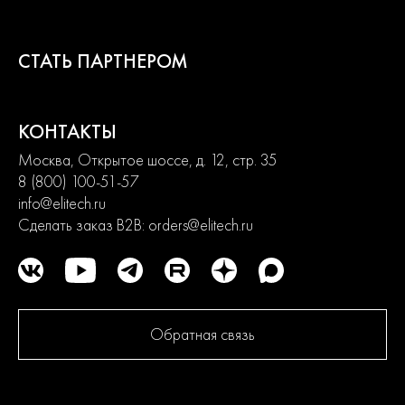
поверхности.
СТАТЬ ПАРТНЕРОМ
Преимущества
Мощность 1 кВт
КОНТАКТЫ
Производительность 2,0 л/мин
Москва, Открытое шоссе, д. 12, стр. 35
8 (800) 100-51-57
Макс. давление 210 бар
info@elitech.ru
Сделать заказ B2B:
orders@elitech.ru
Макс. вязкость краски 200 DIN
Длина шланга 15 м
Диаметр соединения 1/4”
Обратная связь
Где купить Краскопульт безвоздушный ELITECH HD
APS 500 210бар, 200DIN