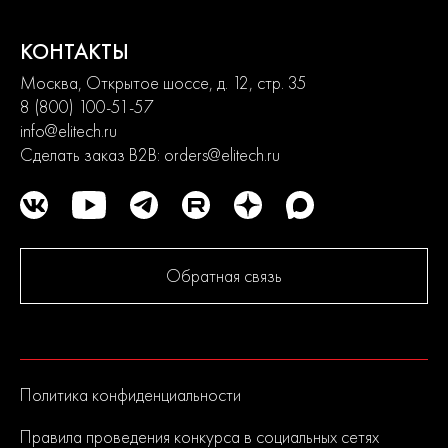
Мощность 950 Вт
КОНТАКТЫ
Вязкость 100 DIN
Москва, Открытое шоссе, д. 12, стр. 35
Производительность 0,9 л/мин
8 (800) 100-51-57
info@elitech.ru
Регулировка факела
Сделать заказ B2B:
orders@elitech.ru
Система QUICK & PAINT
Система распыления HVLP
Обратная связь
Где купить Краскопульт ELITECH КЭ 07-26П 950Вт,
100DIN, 0,9л/мин
ELITECH известен в России как динамичный и активно
развивающийся бренд выпускающий продукцию
Политика конфиденциальности
европейского качества. Политика компании в области
контроля качества является одной их приоритетных.
Правила проведения конкурса в социальных сетях