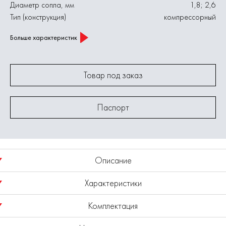
Диаметр сопла, мм
1,8; 2,6
Тип (конструкция)
компрессорный
Больше характеристик
Товар под заказ
Паспорт
Описание
Характеристики
Электрический краскопульт компрессорного типа мощностью
950 Вт и производительностью 0,9 л/мин, предназначен для
Комплектация
распыления эмалевых и водоэмульсионных красок, грунтовок,
Номинальная потребляемая мощность, Вт
950
прозрачных лаков, морилок, средств защиты древесины,