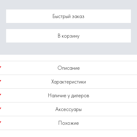
Быстрый заказ
В корзину
Описание
Характеристики
Квадробур SDS+, 10x310мм, двойная спираль
Наличие у дилеров
Модель
1820.084400
Аксессуары
Где купить Квадробур SDS+ 10х310 1820.084400
Показано наличие в регионе
Москва
Выбрать другой регион
Похожие
ELITECH известен в России как динамичный и активно
Все аксессуары и расходники
развивающийся бренд выпускающий продукцию
европейского качества. Политика компании в области