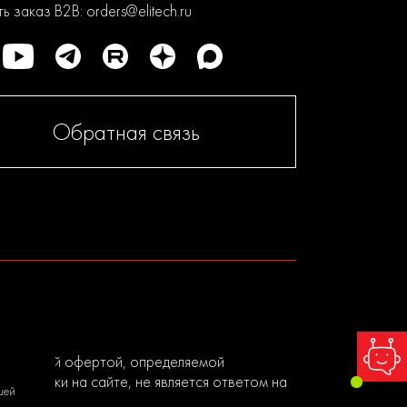
ь заказ B2B:
orders@elitech.ru
Обратная связь
я публичной офертой, определяемой
ы заявки на сайте, не является ответом на
шей