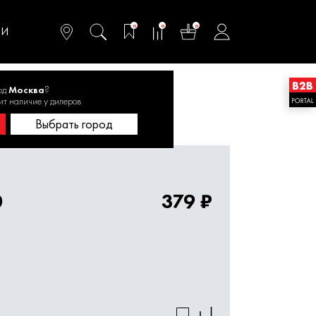
омфортного и
ьтативного
0
0
0
одства
ТИ
од
Москва
?
ит наличие у дилеров
дробур SDS+ 14х310 1820.084600
Выбрать город
0
379 ₽