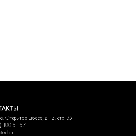
ТАКТЫ
, Открытое шоссе, д. 12, стр. 35
) 100-51-57
itech.ru