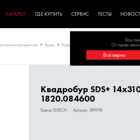
ГАРАНТИЯ
оборудование для
экстремальных условиях
для к
у
профессионалов
резул
садов
КАТАЛОГ
ГДЕ КУПИТЬ
СЕРВИС
ТЕСТЫ
НОВОС
Ваш гор
лектроинструментов
Буры
Буры SDS-Plus
Буры 14 - 15 мм
От города завис
Ква
Всё верно
Квадробур SDS+ 14х31
1820.084600
Бренд: ELITECH
Артикул: 189918