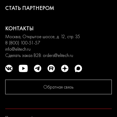
удовлетворить потребности от начинающих пользователей до
продвинутых. Продуманная конструкция узлов обеспечивает
СТАТЬ ПАРТНЕРОМ
долгий срок службы изделий и легкость их обслуживания.
Современный дизайн и превосходная эргономика
превращают любой рабочий процесс в удовольствие.
КОНТАКТЫ
2
Москва, Открытое шоссе, д. 12, стр. 35
года
8 (800) 100-51-57
гарантии
info@elitech.ru
Сделать заказ B2B:
orders@elitech.ru
Обратная связь