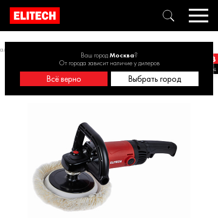
альные
Машина полировальная ELITECH МП 1418Э 1400Вт, 180мм
Ваш город
Москва
?
От города зависит наличие у дилеров
Всё верно
Выбрать город