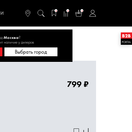
омфортного и
ьтативного
0
0
0
одства
ТИ
од
Москва
?
ит наличие у дилеров
о 2001.000400
Выбрать город
799 ₽