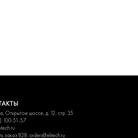
ТАКТЫ
, Открытое шоссе, д. 12, стр. 35
) 100-51-57
itech.ru
ь заказ B2B:
orders@elitech.ru