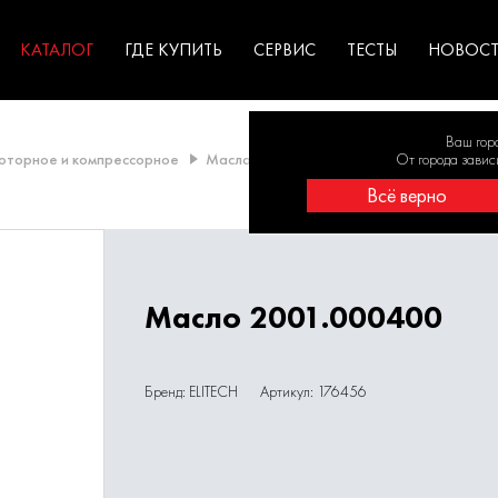
ГАРАНТИЯ
оборудование для
экстремальных условиях
для к
у
профессионалов
резул
садов
КАТАЛОГ
ГДЕ КУПИТЬ
СЕРВИС
ТЕСТЫ
НОВОС
Ваш гор
оторное и компрессорное
Масло для 4-тактных двигателей
От города завис
Масл
Всё верно
Масло 2001.000400
Бренд: ELITECH
Артикул: 176456