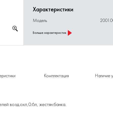
Характеристики
Модель
2001.
Больше характеристик
еристики
Комплектация
Наличие у
лей возд.охл,0.6л, жестян.банка.