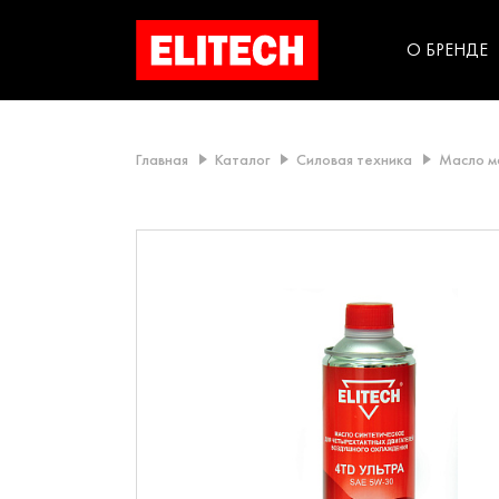
категорий компании
инструментов для
использования в быт
О БРЕНДЕ
Главная
Каталог
Силовая техника
Масло м