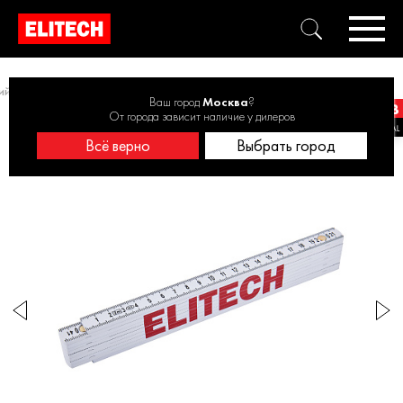
ий
Линейки, угольники
Метр складной ELITECH 330201 200 мм
Ваш город
Москва
?
От города зависит наличие у дилеров
Всё верно
Выбрать город